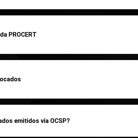
nada PROCERT
vocados
cados emitidos vía OCSP?